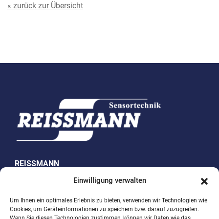
« zurück zur Übersicht
REISSMANN
Sensortechnik GmbH
Einwilligung verwalten
Westring 10
Um Ihnen ein optimales Erlebnis zu bieten, verwenden wir Technologien wie
Cookies, um Geräteinformationen zu speichern bzw. darauf zuzugreifen.
74538 Rosengarten-Uttenhofen
Wenn Sie diesen Technologien zustimmen, können wir Daten wie das