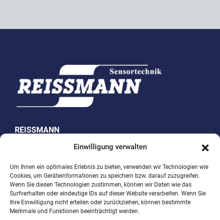
REISSMANN
Sensortechnik GmbH
Einwilligung verwalten
Westring 10
Um Ihnen ein optimales Erlebnis zu bieten, verwenden wir Technologien wie
Cookies, um Geräteinformationen zu speichern bzw. darauf zuzugreifen.
74538 Rosengarten-Uttenhofen
Wenn Sie diesen Technologien zustimmen, können wir Daten wie das
Surfverhalten oder eindeutige IDs auf dieser Website verarbeiten. Wenn Sie
Telefon +49 (0)791 950 15-0
Ihre Einwilligung nicht erteilen oder zurückziehen, können bestimmte
Merkmale und Funktionen beeinträchtigt werden.
Fax +49 (0)791 950 15-29