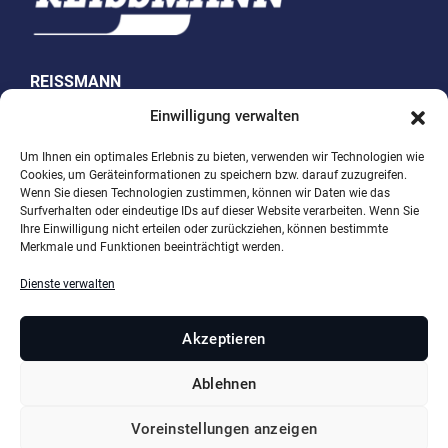
REISSMANN
Sensortechnik GmbH
Einwilligung verwalten
Westring 10
Um Ihnen ein optimales Erlebnis zu bieten, verwenden wir Technologien wie
Cookies, um Geräteinformationen zu speichern bzw. darauf zuzugreifen.
74538 Rosengarten-Uttenhofen
Wenn Sie diesen Technologien zustimmen, können wir Daten wie das
Surfverhalten oder eindeutige IDs auf dieser Website verarbeiten. Wenn Sie
Telefon +49 (0)791 950 15-0
Ihre Einwilligung nicht erteilen oder zurückziehen, können bestimmte
Merkmale und Funktionen beeinträchtigt werden.
Fax +49 (0)791 950 15-29
E-Mail
info@reissmann.com
Dienste verwalten
Akzeptieren
Ablehnen
Copyright © 2026 REISSMANN Sensortechnik GmbH •
Konzeption & Gestaltung Hela Werbung –
Voreinstellungen anzeigen
Werbeagentur Heilbronn