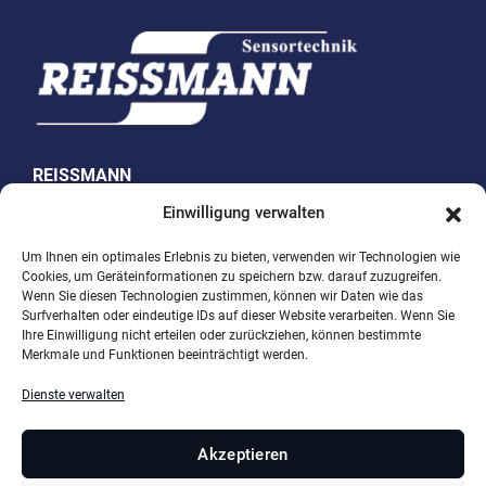
REISSMANN
Sensortechnik GmbH
Einwilligung verwalten
Westring 10
Um Ihnen ein optimales Erlebnis zu bieten, verwenden wir Technologien wie
Cookies, um Geräteinformationen zu speichern bzw. darauf zuzugreifen.
74538 Rosengarten-Uttenhofen
Wenn Sie diesen Technologien zustimmen, können wir Daten wie das
Surfverhalten oder eindeutige IDs auf dieser Website verarbeiten. Wenn Sie
Telefon +49 (0)791 950 15-0
Ihre Einwilligung nicht erteilen oder zurückziehen, können bestimmte
Merkmale und Funktionen beeinträchtigt werden.
Fax +49 (0)791 950 15-29
E-Mail
info@reissmann.com
Dienste verwalten
Akzeptieren