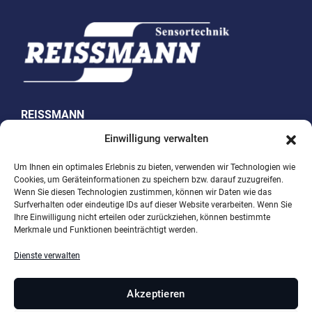
REISSMANN
Sensortechnik GmbH
Einwilligung verwalten
Westring 10
Um Ihnen ein optimales Erlebnis zu bieten, verwenden wir Technologien wie
Cookies, um Geräteinformationen zu speichern bzw. darauf zuzugreifen.
74538 Rosengarten-Uttenhofen
Wenn Sie diesen Technologien zustimmen, können wir Daten wie das
Surfverhalten oder eindeutige IDs auf dieser Website verarbeiten. Wenn Sie
Telefon +49 (0)791 950 15-0
Ihre Einwilligung nicht erteilen oder zurückziehen, können bestimmte
Merkmale und Funktionen beeinträchtigt werden.
Fax +49 (0)791 950 15-29
E-Mail
info@reissmann.com
Dienste verwalten
Akzeptieren