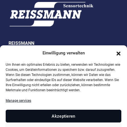
REISSMANN
Sensortechnik GmbH
Einwilligung verwalten
Westring 10
Um Ihnen ein optimales Erlebnis zu bieten, verwenden wir Technologien wie
Cookies, um Geräteinformationen zu speichern bzw. darauf zuzugreifen.
74538 Rosengarten-Uttenhofen, Germany
Wenn Sie diesen Technologien zustimmen, können wir Daten wie das
Surfverhalten oder eindeutige IDs auf dieser Website verarbeiten. Wenn Sie
Phone +49 (0)791 950 15-0
Ihre Einwilligung nicht erteilen oder zurückziehen, können bestimmte
Merkmale und Funktionen beeinträchtigt werden.
Telefax +49 (0)791 950 15-29
Email
info@reissmann.com
Manage services
Akzeptieren